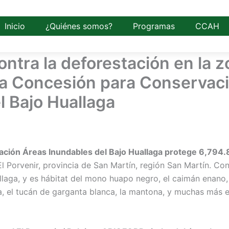
Inicio
¿Quiénes somos?
Programas
CCAH
ontra la deforestación en la 
 la Concesión para Conservac
l Bajo Huallaga
ción Áreas Inundables del Bajo Huallaga protege 6,794.
 El Porvenir, provincia de San Martín, región San Martín. C
laga, y es hábitat del mono huapo negro, el caimán enano, 
a, el tucán de garganta blanca, la mantona, y muchas más 