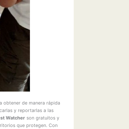
ra obtener de manera rápida
arlas y reportarlas a las
rest Watcher
son gratuitos y
ritorios que protegen. Con