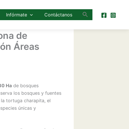
Infórmate
Contáctanos
zona de
ión Áreas
80 Ha
de bosques
onserva los bosques y fuentes
la tortuga charapita, el
especies únicas y